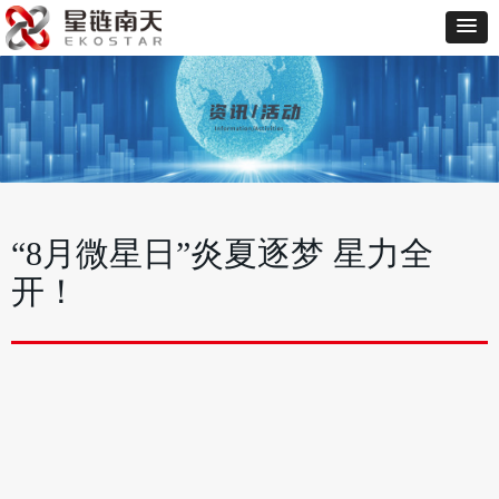
“8月微星日”炎夏逐梦 星力全
开！